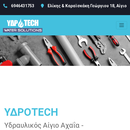
6946431753
Ελίκης & Καραϊσκάκη Γεώργιου 18, Αίγιο
ΥΔΡΟTECH
Υδραυλικός Αίγιο Αχαΐα -