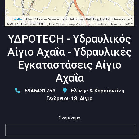
Leaflet
| Tiles © Esri — Source: Esri, DeLorme, NAVTEQ, USGS, Intermap, iPC,
NRCAN, Esri Japan, METI, Esri China (Hong Kong), Esri (Thailand), TomTom, 2012
ΥΔΡΟTECH - Υδραυλικός
Αίγιο Αχαΐα - Υδραυλικές
Εγκαταστάσεις Αίγιο
Αχαΐα
6946431753
Ελίκης & Καραϊσκάκη
Γεώργιου 18, Αίγιο
Ονομ/νυμο